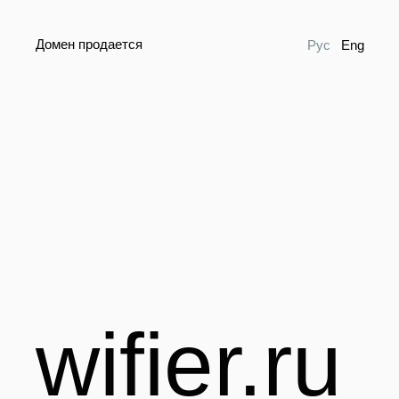
Домен продается
Рус
Eng
wifier.ru